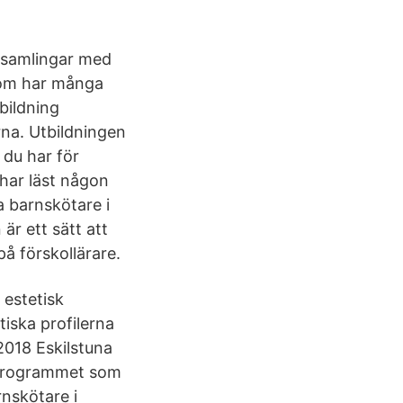
örsamlingar med
som har många
bildning
rna. Utbildningen
 du har för
har läst någon
a barnskötare i
r ett sätt att
på förskollärare.
 estetisk
tiska profilerna
2018 Eskilstuna
sprogrammet som
nskötare i