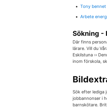
Tony bennet
Arbete energi
Sökning -
Där finns person
lärare. Vill du V
Eskilstuna ›› De
inom förskola, s
Bildext
Sök efter lediga 
jobbannonser i h
barnskötare. Brit