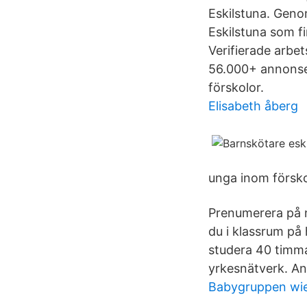
Eskilstuna. Genom
Eskilstuna som f
Verifierade arbet
56.000+ annonser
förskolor.
Elisabeth åberg
unga inom försko
Prenumerera på n
du i klassrum på 
studera 40 timma
yrkesnätverk. Ann
Babygruppen wi