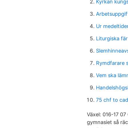
Kyrkan kung
Arbetsuppgif
Ur medeltide
Liturgiska fä
Slemhinneavs
Rymdfarare 
Vem ska lämn
Handelshögs
75 chf to ca
Växel: 016-17 07 
gymnasiet så räck