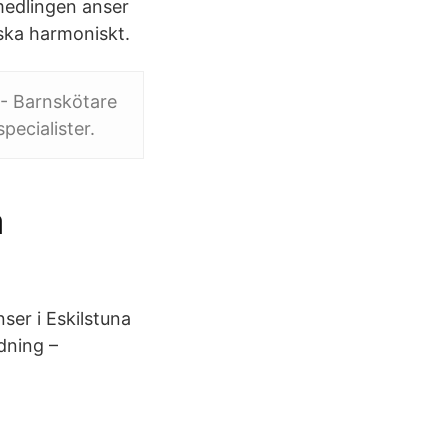
medlingen anser
ska harmoniskt.
 - Barnskötare
pecialister.
a
ser i Eskilstuna
dning –