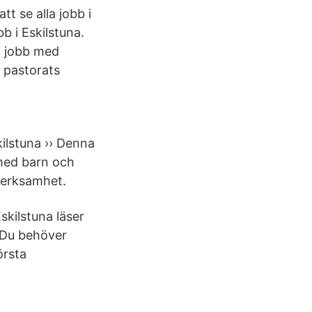
tt se alla jobb i
b i Eskilstuna.
tt jobb med
a pastorats
kilstuna ›› Denna
 med barn och
verksamhet.
kilstuna läser
. Du behöver
örsta