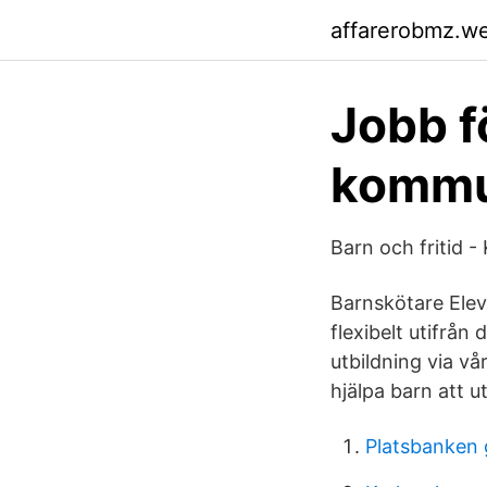
affarerobmz.w
Jobb fö
kommu
Barn och fritid 
Barnskötare Eleva
flexibelt utifrå
utbildning via v
hjälpa barn att u
Platsbanken 