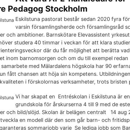
re Pedagog Stockholm
Eskilstuna pastorat består sedan 2020 fyra f
varsin församlingsherde och församlingsråd 
er och ambitioner. Barnskötare Elevassistent yrkesut
höver studera 40 timmar i veckan för att klara studie
ienteringsveckor där du får möjlighet att berätta vad
het inom barnomsorgen och om du till exempel redan 
tt samarbete med Mälardalens högskola har 90 erfarn
n fått chansen att höja sin kompetens. Utbildningen ä
kvaliteten i förskolornas verksamheter, trots bristen 
Vi har skapat en Entréskolan i Eskilstuna är en
grundskola för årskurserna 4 till 9 med de este
er och bild/slöjd. Skolan är belägen centralt 14 aug 
veckla en modell där den som går barn- och fritid
garanteras sommarjobb varje Se lediga jobb som Bar