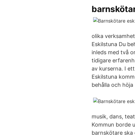
barnsköta
olika verksamhet
Eskilstuna Du be
inleds med två or
tidigare erfaren
av kurserna. I e
Eskilstuna kommu
behålla och höja 
musik, dans, teat
Kommun borde ut
barnskötare ska 