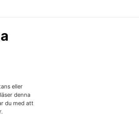
na
ans eller
 läser denna
ar du med att
r.