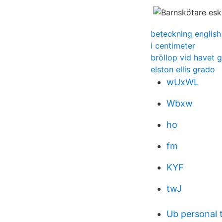
beteckning english
i centimeter
bröllop vid havet 
elston ellis grado
wUxWL
Wbxw
ho
fm
KYF
twJ
Ub personal t