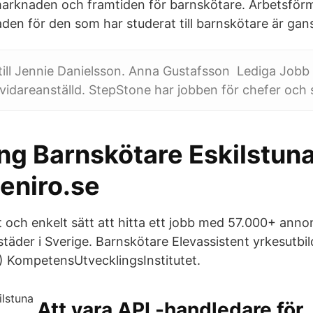
marknaden och framtiden för barnskötare. Arbetsför
den för den som har studerat till barnskötare är gan
till Jennie Danielsson. Anna Gustafsson Lediga Jobb
svidareanställd. StepStone har jobben för chefer och s
ing Barnskötare Eskilstun
eniro.se
t och enkelt sätt att hitta ett jobb med 57.000+ annon
täder i Sverige. Barnskötare Elevassistent yrkesutbil
1) KompetensUtvecklingsInstitutet.
Att vara APL-handledare för