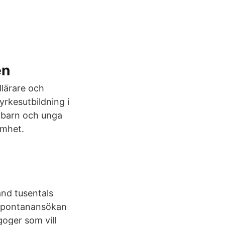
en
llärare och
 yrkesutbildning i
d barn och unga
amhet.
and tusentals
. Spontanansökan
goger som vill