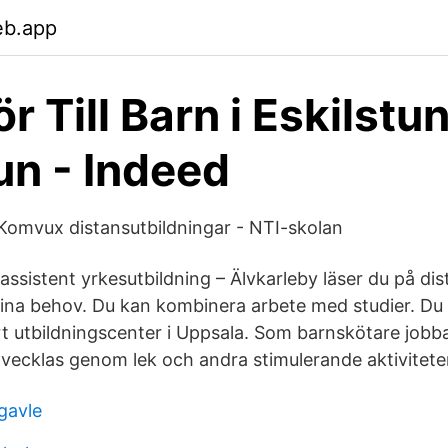
eb.app
r Till Barn i Eskilstu
n - Indeed
- Komvux distansutbildningar - NTI-skolan
ssistent yrkesutbildning – Älvkarleby läser du på dist
n dina behov. Du kan kombinera arbete med studier. Du
årt utbildningscenter i Uppsala. Som barnskötare jobb
tvecklas genom lek och andra stimulerande aktivitete
gavle