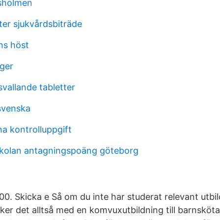
sholmen
ter sjukvårdsbiträde
ns höst
rger
vallande tabletter
svenska
a kontrolluppgift
kolan antagningspoäng göteborg
d
00. Skicka e Så om du inte har studerat relevant utbi
er det alltså med en komvuxutbildning till barnskötare