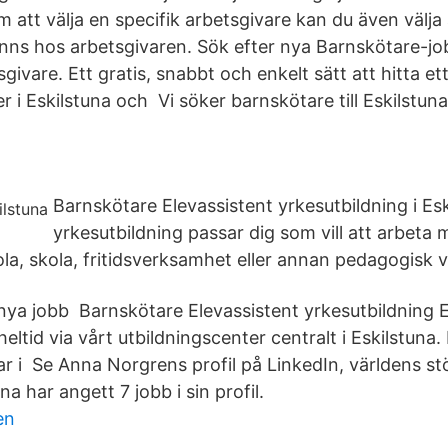
 att välja en specifik arbetsgivare kan du även välja a
inns hos arbetsgivaren. Sök efter nya Barnskötare-job
sgivare. Ett gratis, snabbt och enkelt sätt att hitta e
 i Eskilstuna och Vi söker barnskötare till Eskilstun
Barnskötare Elevassistent yrkesutbildning i Es
yrkesutbildning passar dig som vill att arbeta
la, skola, fritidsverksamhet eller annan pedagogisk 
ya jobb Barnskötare Elevassistent yrkesutbildning Es
heltid via vårt utbildningscenter centralt i Eskilstuna
r i Se Anna Norgrens profil på LinkedIn, världens st
a har angett 7 jobb i sin profil.
en