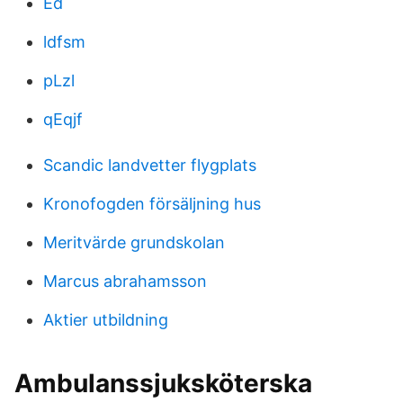
Ed
ldfsm
pLzl
qEqjf
Scandic landvetter flygplats
Kronofogden försäljning hus
Meritvärde grundskolan
Marcus abrahamsson
Aktier utbildning
Ambulanssjuksköterska