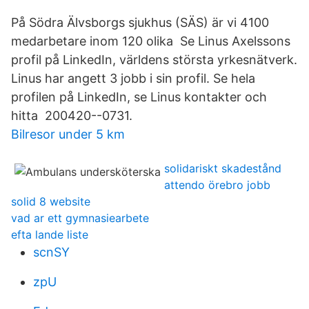
På Södra Älvsborgs sjukhus (SÄS) är vi 4100
medarbetare inom 120 olika Se Linus Axelssons
profil på LinkedIn, världens största yrkesnätverk.
Linus har angett 3 jobb i sin profil. Se hela
profilen på LinkedIn, se Linus kontakter och
hitta 200420--0731.
Bilresor under 5 km
solidariskt skadestånd
attendo örebro jobb
solid 8 website
vad ar ett gymnasiearbete
efta lande liste
scnSY
zpU